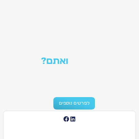
אנו באנו,
ואתם?
אם אתם אנשי ונשות הייטק שרוצים להשפיע, או אנשי
חברה המאמינים בכוחה של טכנולוגיה - מקומכם
איתנו. כי כשהייטק פוגש ערכים, אפשר להזיז הרים.
יחד.
לפרטים נוספים